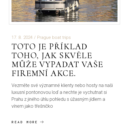
17. 8. 2024
Prague boat trips
TOTO JE PŘÍKLAD
TOHO, JAK SKVĚLE
MŮŽE VYPADAT VAŠE
FIREMNÍ AKCE.
Vezměte své významné klienty nebo hosty na naši
luxusní pontonovou loď a nechte je vychutnat si
Prahu z jiného úhlu pohledu s úžasným jídlem a
vínem jako třešničko
READ MORE