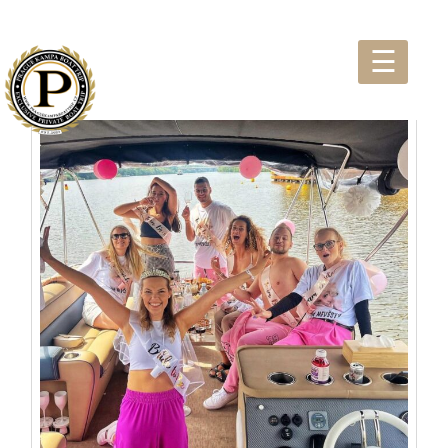
Přeskočit
na
obsah
☰