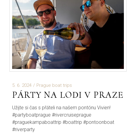
5. 6. 2024
Prague boat trips
PÁRTY NA LODI V PRAZE
Užijte si čas s přáteli na našem pontónu Vivien!
#partyboatprague #rivercruiseprague
#praguekampaboattrip #boattrip #pontoonboat
#riverparty