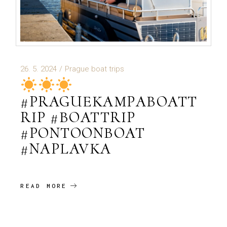
26. 5. 2024
Prague boat trips
#PRAGUEKAMPABOATT
RIP #BOATTRIP
#PONTOONBOAT
#NAPLAVKA
READ MORE