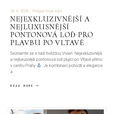
26. 6. 2024
Prague boat trips
NEJEXKLUZIVNĚJŠÍ A
NEJLUXUSNĚJŠÍ
PONTONOVÁ LOĎ PRO
PLAVBU PO VLTAVĚ
Seznamte se s naší hvězdou Vivien. Nejexkluzivnější
a nejluxusnější pontonová loď plující po Vltavě přímo
v centru Prahy
. Je kombinací pohodlí a elegance
a
READ MORE